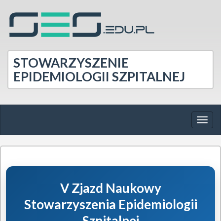
Przejdź
do
treści
STOWARZYSZENIE
EPIDEMIOLOGII SZPITALNEJ
Togg
navig
V Zjazd Naukowy
Stowarzyszenia Epidemiologii
Szpitalnej